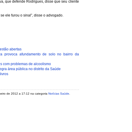
a, que defende Rodrigues, disse que seu cliente
se ele furou o sinal”, disse o advogado.
estão abertas
a provoca afundamento de solo no bairro da
res com problemas de alcoolismo
egra área pública no distrito da Saúde
ivros
janeiro de 2012 a 17:12 na categoria
Notícias Saúde
.