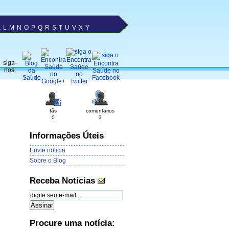
K
L
M
N
O
P
Q
R
S
T
U
V
X
Y
siga-
nos:
fãs
comentários
0
3
Informações Úteis
Envie notícia
Sobre o Blog
Receba Notícias
Procure uma notícia: