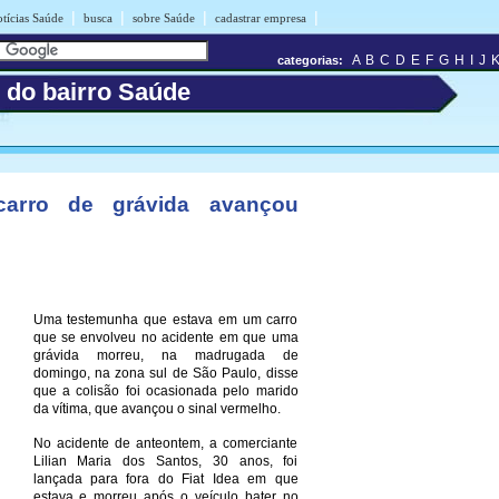
|
|
|
|
tícias Saúde
busca
sobre Saúde
cadastrar empresa
A
B
C
D
E
F
G
H
I
J
categorias:
s do bairro Saúde
carro de grávida avançou
Uma testemunha que estava em um carro
que se envolveu no acidente em que uma
grávida morreu, na madrugada de
domingo, na zona sul de São Paulo, disse
que a colisão foi ocasionada pelo marido
da vítima, que avançou o sinal vermelho.
No acidente de anteontem, a comerciante
Lilian Maria dos Santos, 30 anos, foi
lançada para fora do Fiat Idea em que
estava e morreu após o veículo bater no