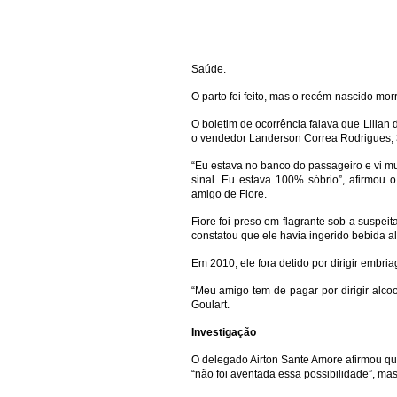
Saúde.
O parto foi feito, mas o recém-nascido morr
O boletim de ocorrência falava que Lilian 
o vendedor Landerson Correa Rodrigues, 
“Eu estava no banco do passageiro e vi mui
sinal. Eu estava 100% sóbrio”, afirmou 
amigo de Fiore.
Fiore foi preso em flagrante sob a suspei
constatou que ele havia ingerido bebida al
Em 2010, ele fora detido por dirigir embri
“Meu amigo tem de pagar por dirigir alco
Goulart.
Investigação
O delegado Airton Sante Amore afirmou qu
“não foi aventada essa possibilidade”, mas 