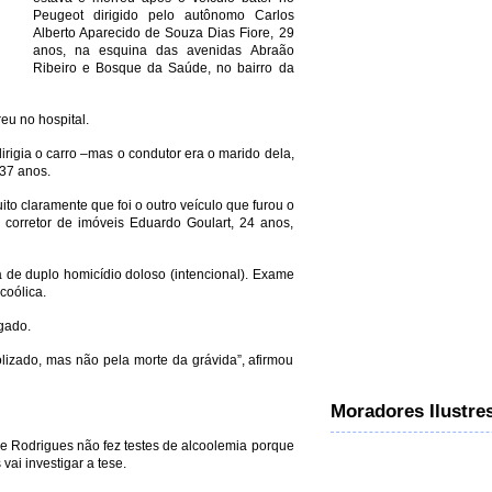
Peugeot dirigido pelo autônomo Carlos
Alberto Aparecido de Souza Dias Fiore, 29
anos, na esquina das avenidas Abraão
Ribeiro e Bosque da Saúde, no bairro da
eu no hospital.
dirigia o carro –mas o condutor era o marido dela,
37 anos.
to claramente que foi o outro veículo que furou o
o corretor de imóveis Eduardo Goulart, 24 anos,
ta de duplo homicídio doloso (intencional). Exame
coólica.
agado.
olizado, mas não pela morte da grávida”, afirmou
Moradores Ilustre
e Rodrigues não fez testes de alcoolemia porque
vai investigar a tese.