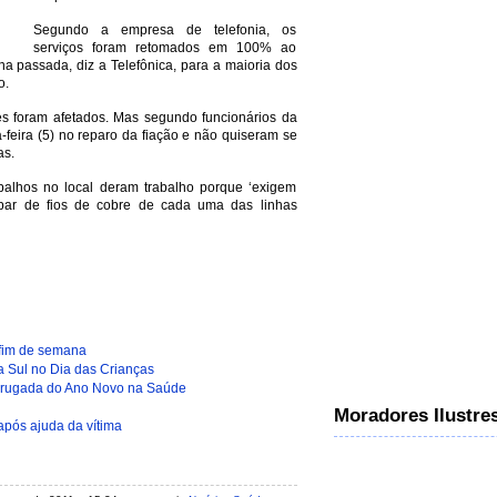
Segundo a empresa de telefonia, os
serviços foram retomados em 100% ao
a passada, diz a Telefônica, para a maioria dos
o.
tes foram afetados. Mas segundo funcionários da
-feira (5) no reparo da fiação e não quiseram se
as.
alhos no local deram trabalho porque ‘exigem
ar de fios de cobre de cada uma das linhas
 fim de semana
 Sul no Dia das Crianças
drugada do Ano Novo na Saúde
Moradores Ilustre
após ajuda da vítima