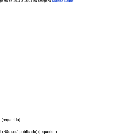
 agosto de 2011 a 15:24 na categoria
Notícias Saúde
.
(requerido)
l (Não será publicado) (requerido)