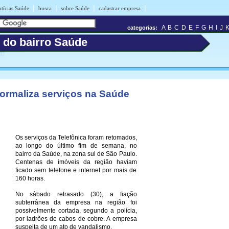
|
|
|
|
tícias Saúde
busca
sobre Saúde
cadastrar empresa
A
B
C
D
E
F
G
H
I
J
categorias:
s do bairro Saúde
normaliza serviços na Saúde
Os serviços da Telefônica foram retomados,
ao longo do último fim de semana, no
bairro da Saúde, na zona sul de São Paulo.
Centenas de imóveis da região haviam
ficado sem telefone e internet por mais de
160 horas.
No sábado retrasado (30), a fiação
subterrânea da empresa na região foi
possivelmente cortada, segundo a polícia,
por ladrões de cabos de cobre. A empresa
suspeita de um ato de vandalismo.