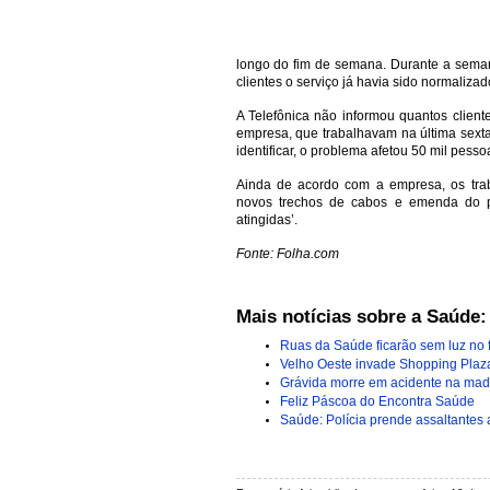
longo do fim de semana. Durante a seman
clientes o serviço já havia sido normalizad
A Telefônica não informou quantos clien
empresa, que trabalhavam na última sexta
identificar, o problema afetou 50 mil pesso
Ainda de acordo com a empresa, os trab
novos trechos de cabos e emenda do p
atingidas’.
Fonte: Folha.com
Mais notícias sobre a Saúde:
Ruas da Saúde ficarão sem luz no
Velho Oeste invade Shopping Plaza
Grávida morre em acidente na ma
Feliz Páscoa do Encontra Saúde
Saúde: Polícia prende assaltantes 