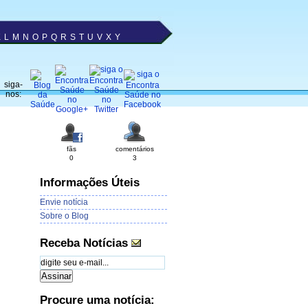
K
L
M
N
O
P
Q
R
S
T
U
V
X
Y
siga-
nos:
fãs
comentários
0
3
Informações Úteis
Envie notícia
Sobre o Blog
Receba Notícias
Procure uma notícia: