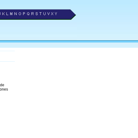
 de
fones