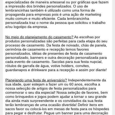
especializadas de maneira artesanal ou por gráficas que fazem
a impressão dos brindes personalizados. O uso de
lembrancinhas também é utilizado como uma forma de
propaganda para empresas pois é uma ação de marketing
muito comum e muito eficiente. Cada lembrancinha
personalizada traz o nome da pessoa que solicitou o trabalho
e/ou logotipo da empresa.
No meio do planejamento do casamento?
As escolhas por
produtos personalizadas são perfeitas para cada etapa do seu
processo de casamento. Da festa de noivado, chás de panela,
cerimônia de casamento e recepção temos favores
personalizados, idéias de presentes de festa de casamento
personalizado, banners e outra decoração personalizada para
cada evento de casamento. Sacolas para sua festa nupcial,
rótulos de garrafa de água, votive holders, convites,
guardanapos e drinkware para a recepção e assim por diante!
Planejando uma festa de aniversário?
Independentemente da
sua idade, quer estejam a fazer um ou 60 anos, escolha a
nossa selecção de artigos de festa personalizados para
comemorar o seu dia especial! Nossa seleção de favores, bem
como brinquedos e jogos podem ajudar a tornar o seu grande
dia ainda mais surpreendente e os convidados da sua festa
terão lembranças de uma ocasião divertida! Definir itens em
sacos favor ou colocá-los em mesas de festa para os hóspedes
para pegar e desfrutar. Pegue um banner para uma decoração