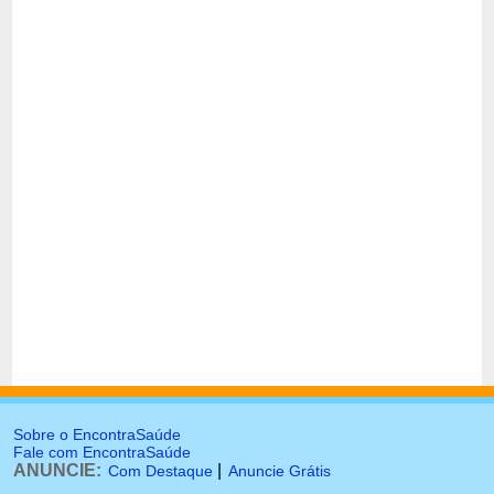
Sobre o EncontraSaúde
Fale com EncontraSaúde
ANUNCIE:
|
Com Destaque
Anuncie Grátis