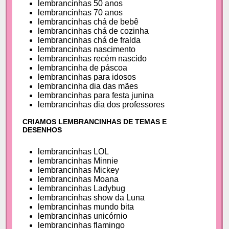
lembrancinhas 50 anos
lembrancinhas 70 anos
lembrancinhas chá de bebê
lembrancinhas chá de cozinha
lembrancinhas chá de fralda
lembrancinhas nascimento
lembrancinhas recém nascido
lembrancinha de páscoa
lembrancinhas para idosos
lembrancinha dia das mães
lembrancinhas para festa junina
lembrancinhas dia dos professores
CRIAMOS LEMBRANCINHAS DE TEMAS E
DESENHOS
lembrancinhas LOL
lembrancinhas Minnie
lembrancinhas Mickey
lembrancinhas Moana
lembrancinhas Ladybug
lembrancinhas show da Luna
lembrancinhas mundo bita
lembrancinhas unicórnio
lembrancinhas flamingo