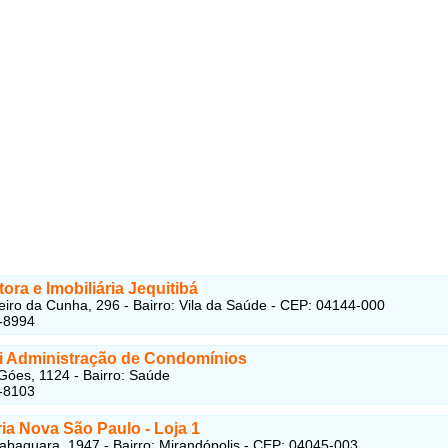
ora e Imobiliária Jequitibá
iro da Cunha, 296 - Bairro: Vila da Saúde - CEP: 04144-000
-8994
li Administração de Condomínios
Góes, 1124 - Bairro: Saúde
-8103
ria Nova São Paulo - Loja 1
abaquara, 1947 - Bairro: Mirandópolis - CEP: 04045-003