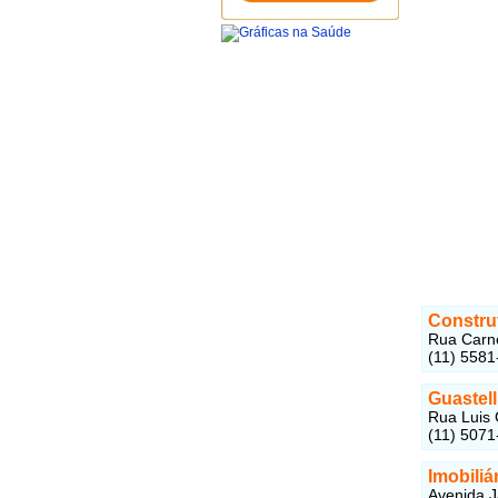
Construt
Rua Carne
(11) 5581
Guastel
Rua Luis 
(11) 5071
Imobiliá
Avenida J