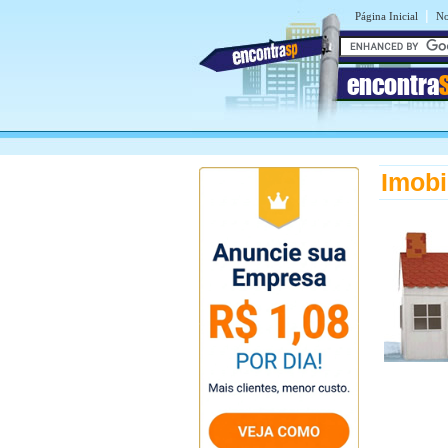
|
Página Inicial
No
encontra
Imobi