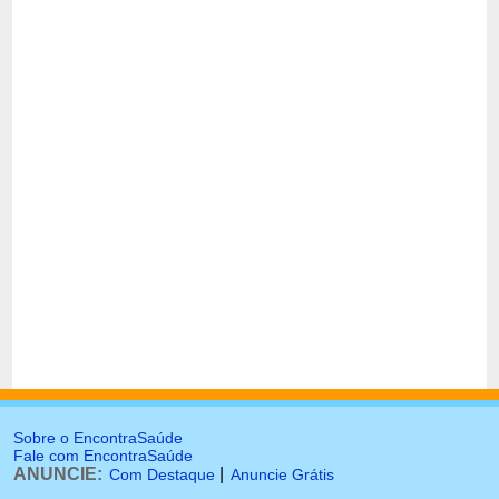
Sobre o EncontraSaúde
Fale com EncontraSaúde
ANUNCIE:
|
Com Destaque
Anuncie Grátis